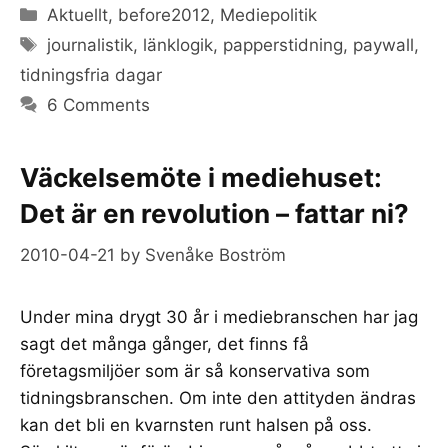
Categories
Aktuellt
,
before2012
,
Mediepolitik
Tags
journalistik
,
länklogik
,
papperstidning
,
paywall
,
tidningsfria dagar
6 Comments
Väckelsemöte i mediehuset:
Det är en revolution – fattar ni?
2010-04-21
by
Svenåke Boström
Under mina drygt 30 år i mediebranschen har jag
sagt det många gånger, det finns få
företagsmiljöer som är så konservativa som
tidningsbranschen. Om inte den attityden ändras
kan det bli en kvarnsten runt halsen på oss.