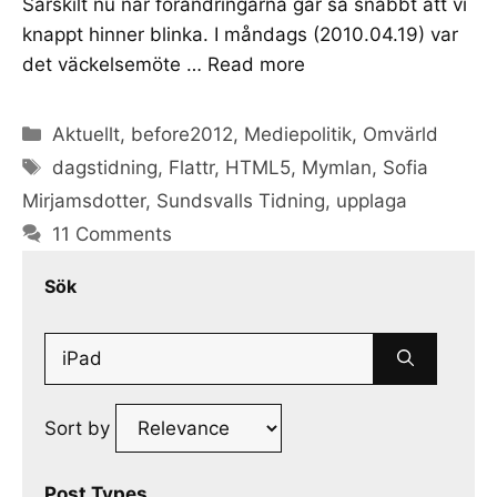
Särskilt nu när förändringarna går så snabbt att vi
knappt hinner blinka. I måndags (2010.04.19) var
det väckelsemöte …
Read more
Categories
Aktuellt
,
before2012
,
Mediepolitik
,
Omvärld
Tags
dagstidning
,
Flattr
,
HTML5
,
Mymlan
,
Sofia
Mirjamsdotter
,
Sundsvalls Tidning
,
upplaga
11 Comments
Sök
Search
for:
Sort by
Post Types