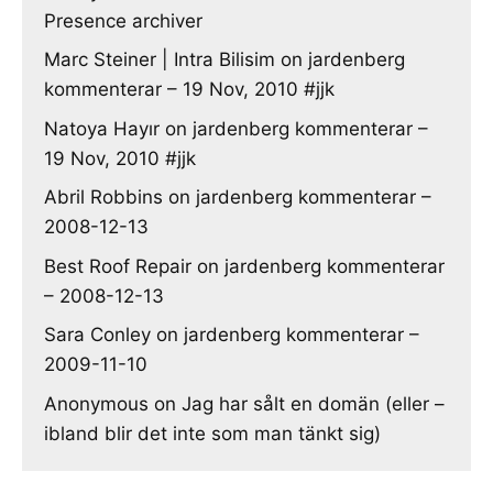
Presence archiver
Marc Steiner | Intra Bilisim
on
jardenberg
kommenterar – 19 Nov, 2010 #jjk
Natoya Hayır
on
jardenberg kommenterar –
19 Nov, 2010 #jjk
Abril Robbins
on
jardenberg kommenterar –
2008-12-13
Best Roof Repair
on
jardenberg kommenterar
– 2008-12-13
Sara Conley
on
jardenberg kommenterar –
2009-11-10
Anonymous
on
Jag har sålt en domän (eller –
ibland blir det inte som man tänkt sig)