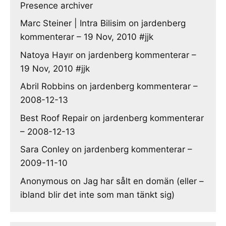
Presence archiver
Marc Steiner | Intra Bilisim
on
jardenberg
kommenterar – 19 Nov, 2010 #jjk
Natoya Hayır
on
jardenberg kommenterar –
19 Nov, 2010 #jjk
Abril Robbins
on
jardenberg kommenterar –
2008-12-13
Best Roof Repair
on
jardenberg kommenterar
– 2008-12-13
Sara Conley
on
jardenberg kommenterar –
2009-11-10
Anonymous
on
Jag har sålt en domän (eller –
ibland blir det inte som man tänkt sig)