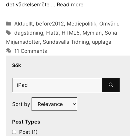
det väckelsemöte …
Read more
Categories
Aktuellt
,
before2012
,
Mediepolitik
,
Omvärld
Tags
dagstidning
,
Flattr
,
HTML5
,
Mymlan
,
Sofia
Mirjamsdotter
,
Sundsvalls Tidning
,
upplaga
11 Comments
Sök
Search
for:
Sort by
Post Types
Post (1)