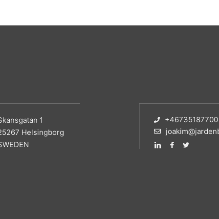
+46735187700
Skansgatan 1
joakim@jarden
25267 Helsingborg
SWEDEN