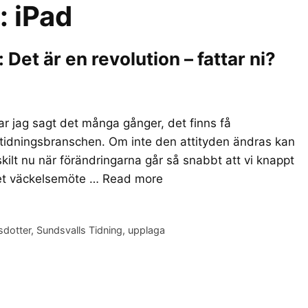
r:
iPad
et är en revolution – fattar ni?
r jag sagt det många gånger, det finns få
 tidningsbranschen. Om inte den attityden ändras kan
skilt nu när förändringarna går så snabbt att vi knappt
det väckelsemöte …
Read more
sdotter
,
Sundsvalls Tidning
,
upplaga