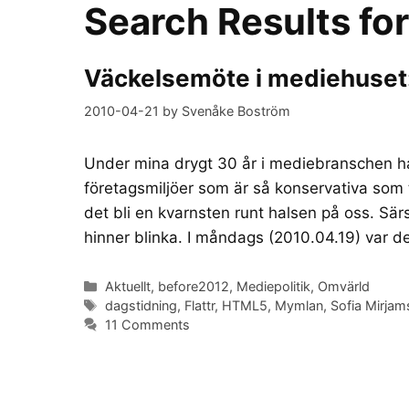
Search Results fo
Väckelsemöte i mediehuset: D
2010-04-21
by
Svenåke Boström
Under mina drygt 30 år i mediebranschen ha
företagsmiljöer som är så konservativa som
det bli en kvarnsten runt halsen på oss. Sär
hinner blinka. I måndags (2010.04.19) var 
Categories
Aktuellt
,
before2012
,
Mediepolitik
,
Omvärld
Tags
dagstidning
,
Flattr
,
HTML5
,
Mymlan
,
Sofia Mirjam
11 Comments