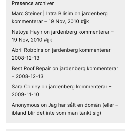
Presence archiver
Marc Steiner | Intra Bilisim
on
jardenberg
kommenterar – 19 Nov, 2010 #jjk
Natoya Hayır
on
jardenberg kommenterar –
19 Nov, 2010 #jjk
Abril Robbins
on
jardenberg kommenterar –
2008-12-13
Best Roof Repair
on
jardenberg kommenterar
– 2008-12-13
Sara Conley
on
jardenberg kommenterar –
2009-11-10
Anonymous
on
Jag har sålt en domän (eller –
ibland blir det inte som man tänkt sig)