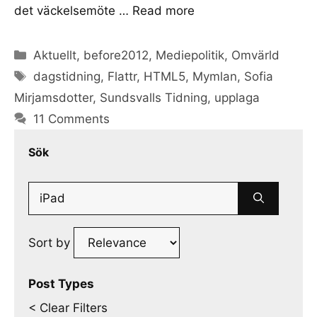
det väckelsemöte …
Read more
Categories
Aktuellt
,
before2012
,
Mediepolitik
,
Omvärld
Tags
dagstidning
,
Flattr
,
HTML5
,
Mymlan
,
Sofia
Mirjamsdotter
,
Sundsvalls Tidning
,
upplaga
11 Comments
Sök
Search
for:
Sort by
Post Types
< Clear Filters