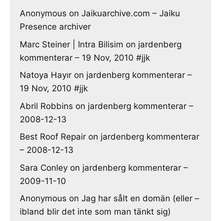
Anonymous
on
Jaikuarchive.com – Jaiku
Presence archiver
Marc Steiner | Intra Bilisim
on
jardenberg
kommenterar – 19 Nov, 2010 #jjk
Natoya Hayır
on
jardenberg kommenterar –
19 Nov, 2010 #jjk
Abril Robbins
on
jardenberg kommenterar –
2008-12-13
Best Roof Repair
on
jardenberg kommenterar
– 2008-12-13
Sara Conley
on
jardenberg kommenterar –
2009-11-10
Anonymous
on
Jag har sålt en domän (eller –
ibland blir det inte som man tänkt sig)