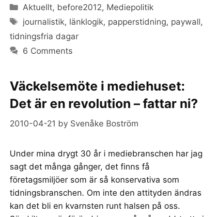
Categories
Aktuellt
,
before2012
,
Mediepolitik
Tags
journalistik
,
länklogik
,
papperstidning
,
paywall
,
tidningsfria dagar
6 Comments
Väckelsemöte i mediehuset:
Det är en revolution – fattar ni?
2010-04-21
by
Svenåke Boström
Under mina drygt 30 år i mediebranschen har jag
sagt det många gånger, det finns få
företagsmiljöer som är så konservativa som
tidningsbranschen. Om inte den attityden ändras
kan det bli en kvarnsten runt halsen på oss.