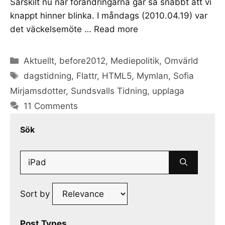
Särskilt nu när förändringarna går så snabbt att vi
knappt hinner blinka. I måndags (2010.04.19) var
det väckelsemöte …
Read more
Categories
Aktuellt
,
before2012
,
Mediepolitik
,
Omvärld
Tags
dagstidning
,
Flattr
,
HTML5
,
Mymlan
,
Sofia
Mirjamsdotter
,
Sundsvalls Tidning
,
upplaga
11 Comments
Sök
Search
for:
Sort by
Post Types