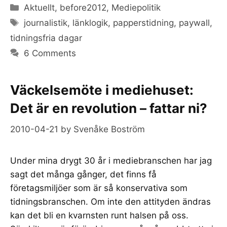
Categories
Aktuellt
,
before2012
,
Mediepolitik
Tags
journalistik
,
länklogik
,
papperstidning
,
paywall
,
tidningsfria dagar
6 Comments
Väckelsemöte i mediehuset:
Det är en revolution – fattar ni?
2010-04-21
by
Svenåke Boström
Under mina drygt 30 år i mediebranschen har jag
sagt det många gånger, det finns få
företagsmiljöer som är så konservativa som
tidningsbranschen. Om inte den attityden ändras
kan det bli en kvarnsten runt halsen på oss.