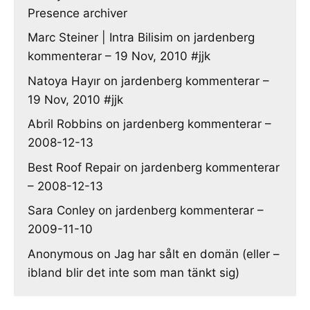
Presence archiver
Marc Steiner | Intra Bilisim
on
jardenberg
kommenterar – 19 Nov, 2010 #jjk
Natoya Hayır
on
jardenberg kommenterar –
19 Nov, 2010 #jjk
Abril Robbins
on
jardenberg kommenterar –
2008-12-13
Best Roof Repair
on
jardenberg kommenterar
– 2008-12-13
Sara Conley
on
jardenberg kommenterar –
2009-11-10
Anonymous
on
Jag har sålt en domän (eller –
ibland blir det inte som man tänkt sig)