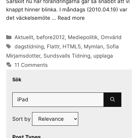
Särskilt nu när förändringarna går så snabbt att vi
knappt hinner blinka. I måndags (2010.04.19) var
det väckelsemöte …
Read more
Categories
Aktuellt
,
before2012
,
Mediepolitik
,
Omvärld
Tags
dagstidning
,
Flattr
,
HTML5
,
Mymlan
,
Sofia
Mirjamsdotter
,
Sundsvalls Tidning
,
upplaga
11 Comments
Sök
Search
for:
Sort by
Post Types