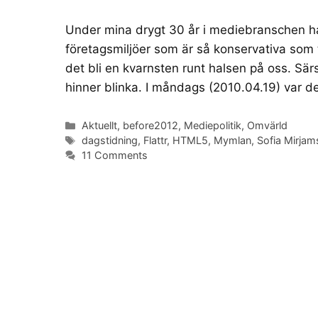
Under mina drygt 30 år i mediebranschen ha
företagsmiljöer som är så konservativa som
det bli en kvarnsten runt halsen på oss. Sär
hinner blinka. I måndags (2010.04.19) var 
Categories
Aktuellt
,
before2012
,
Mediepolitik
,
Omvärld
Tags
dagstidning
,
Flattr
,
HTML5
,
Mymlan
,
Sofia Mirjam
11 Comments