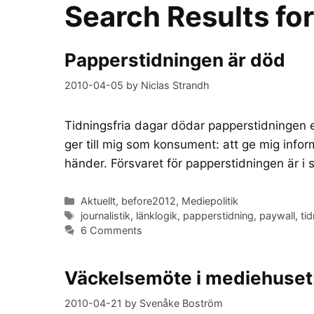
Search Results fo
Papperstidningen är död
2010-04-05
by
Niclas Strandh
Tidningsfria dagar dödar papperstidningen 
ger till mig som konsument: att ge mig info
händer. Försvaret för papperstidningen är i 
Categories
Aktuellt
,
before2012
,
Mediepolitik
Tags
journalistik
,
länklogik
,
papperstidning
,
paywall
,
ti
6 Comments
Väckelsemöte i mediehuset: D
2010-04-21
by
Svenåke Boström