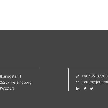
+46735187700
Skansgatan 1
joakim@jarden
25267 Helsingborg
SWEDEN