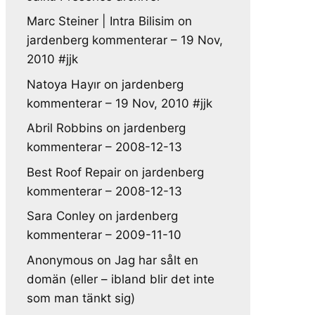
Marc Steiner | Intra Bilisim
on
jardenberg kommenterar – 19 Nov,
2010 #jjk
Natoya Hayır
on
jardenberg
kommenterar – 19 Nov, 2010 #jjk
Abril Robbins
on
jardenberg
kommenterar – 2008-12-13
Best Roof Repair
on
jardenberg
kommenterar – 2008-12-13
Sara Conley
on
jardenberg
kommenterar – 2009-11-10
Anonymous
on
Jag har sålt en
domän (eller – ibland blir det inte
som man tänkt sig)