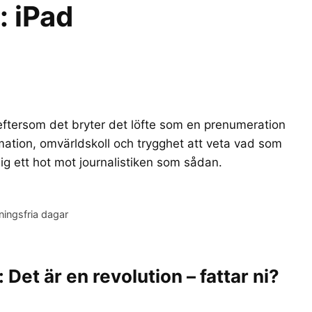
r:
iPad
eftersom det bryter det löfte som en prenumeration
rmation, omvärldskoll och trygghet att veta vad som
sig ett hot mot journalistiken som sådan.
dningsfria dagar
et är en revolution – fattar ni?