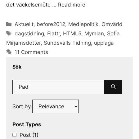
det väckelsemöte …
Read more
Categories
Aktuellt
,
before2012
,
Mediepolitik
,
Omvärld
Tags
dagstidning
,
Flattr
,
HTML5
,
Mymlan
,
Sofia
Mirjamsdotter
,
Sundsvalls Tidning
,
upplaga
11 Comments
Sök
Search
for:
Sort by
Post Types
Post (1)