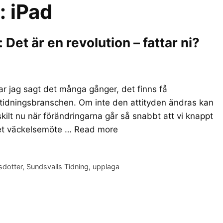
r:
iPad
et är en revolution – fattar ni?
r jag sagt det många gånger, det finns få
 tidningsbranschen. Om inte den attityden ändras kan
skilt nu när förändringarna går så snabbt att vi knappt
det väckelsemöte …
Read more
sdotter
,
Sundsvalls Tidning
,
upplaga