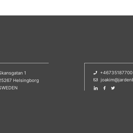
+46735187700
Skansgatan 1
joakim@jarden
25267 Helsingborg
SWEDEN