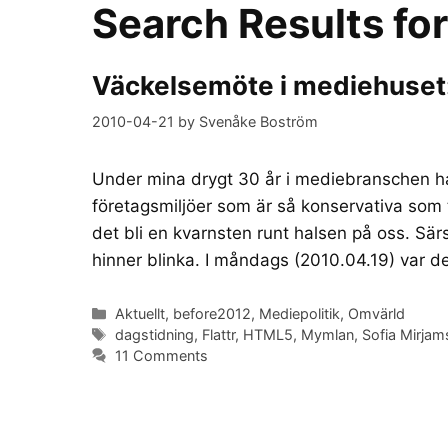
Search Results fo
Väckelsemöte i mediehuset: D
2010-04-21
by
Svenåke Boström
Under mina drygt 30 år i mediebranschen ha
företagsmiljöer som är så konservativa som
det bli en kvarnsten runt halsen på oss. Sär
hinner blinka. I måndags (2010.04.19) var 
Categories
Aktuellt
,
before2012
,
Mediepolitik
,
Omvärld
Tags
dagstidning
,
Flattr
,
HTML5
,
Mymlan
,
Sofia Mirjam
11 Comments