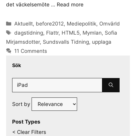
det väckelsemöte …
Read more
Categories
Aktuellt
,
before2012
,
Mediepolitik
,
Omvärld
Tags
dagstidning
,
Flattr
,
HTML5
,
Mymlan
,
Sofia
Mirjamsdotter
,
Sundsvalls Tidning
,
upplaga
11 Comments
Sök
Search
for:
Sort by
Post Types
< Clear Filters