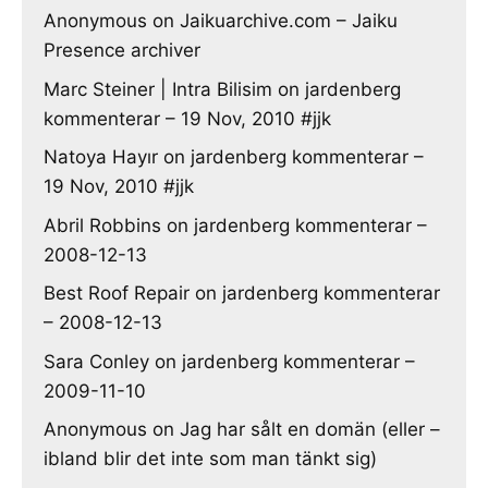
Anonymous
on
Jaikuarchive.com – Jaiku
Presence archiver
Marc Steiner | Intra Bilisim
on
jardenberg
kommenterar – 19 Nov, 2010 #jjk
Natoya Hayır
on
jardenberg kommenterar –
19 Nov, 2010 #jjk
Abril Robbins
on
jardenberg kommenterar –
2008-12-13
Best Roof Repair
on
jardenberg kommenterar
– 2008-12-13
Sara Conley
on
jardenberg kommenterar –
2009-11-10
Anonymous
on
Jag har sålt en domän (eller –
ibland blir det inte som man tänkt sig)