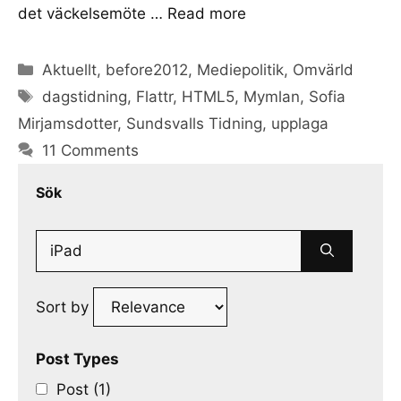
det väckelsemöte …
Read more
Categories
Aktuellt
,
before2012
,
Mediepolitik
,
Omvärld
Tags
dagstidning
,
Flattr
,
HTML5
,
Mymlan
,
Sofia
Mirjamsdotter
,
Sundsvalls Tidning
,
upplaga
11 Comments
Sök
Search
for:
Sort by
Post Types
Post (1)