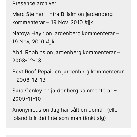
Presence archiver
Marc Steiner | Intra Bilisim
on
jardenberg
kommenterar – 19 Nov, 2010 #jjk
Natoya Hayır
on
jardenberg kommenterar –
19 Nov, 2010 #jjk
Abril Robbins
on
jardenberg kommenterar –
2008-12-13
Best Roof Repair
on
jardenberg kommenterar
– 2008-12-13
Sara Conley
on
jardenberg kommenterar –
2009-11-10
Anonymous
on
Jag har sålt en domän (eller –
ibland blir det inte som man tänkt sig)