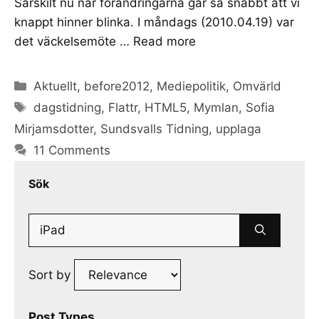
Särskilt nu när förändringarna går så snabbt att vi
knappt hinner blinka. I måndags (2010.04.19) var
det väckelsemöte …
Read more
Categories
Aktuellt
,
before2012
,
Mediepolitik
,
Omvärld
Tags
dagstidning
,
Flattr
,
HTML5
,
Mymlan
,
Sofia
Mirjamsdotter
,
Sundsvalls Tidning
,
upplaga
11 Comments
Sök
Search
for:
Sort by
Post Types