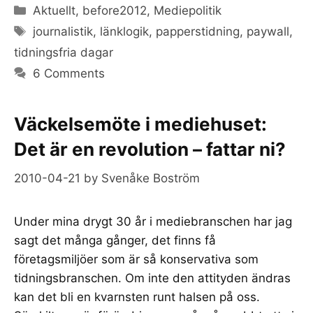
Categories
Aktuellt
,
before2012
,
Mediepolitik
Tags
journalistik
,
länklogik
,
papperstidning
,
paywall
,
tidningsfria dagar
6 Comments
Väckelsemöte i mediehuset:
Det är en revolution – fattar ni?
2010-04-21
by
Svenåke Boström
Under mina drygt 30 år i mediebranschen har jag
sagt det många gånger, det finns få
företagsmiljöer som är så konservativa som
tidningsbranschen. Om inte den attityden ändras
kan det bli en kvarnsten runt halsen på oss.