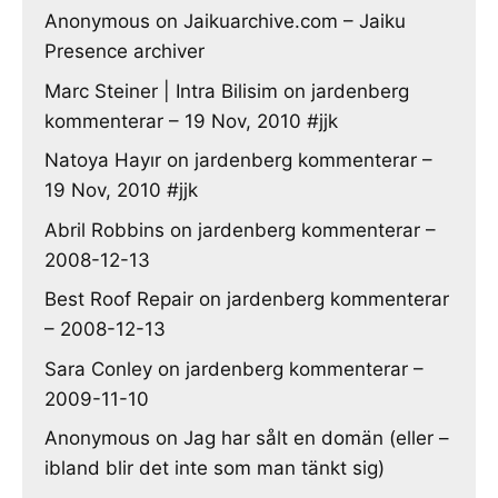
Anonymous
on
Jaikuarchive.com – Jaiku
Presence archiver
Marc Steiner | Intra Bilisim
on
jardenberg
kommenterar – 19 Nov, 2010 #jjk
Natoya Hayır
on
jardenberg kommenterar –
19 Nov, 2010 #jjk
Abril Robbins
on
jardenberg kommenterar –
2008-12-13
Best Roof Repair
on
jardenberg kommenterar
– 2008-12-13
Sara Conley
on
jardenberg kommenterar –
2009-11-10
Anonymous
on
Jag har sålt en domän (eller –
ibland blir det inte som man tänkt sig)