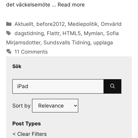
det väckelsemöte …
Read more
Categories
Aktuellt
,
before2012
,
Mediepolitik
,
Omvärld
Tags
dagstidning
,
Flattr
,
HTML5
,
Mymlan
,
Sofia
Mirjamsdotter
,
Sundsvalls Tidning
,
upplaga
11 Comments
Sök
Search
for:
Sort by
Post Types
< Clear Filters