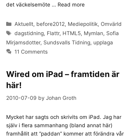
det väckelsemöte …
Read more
Categories
Aktuellt
,
before2012
,
Mediepolitik
,
Omvärld
Tags
dagstidning
,
Flattr
,
HTML5
,
Mymlan
,
Sofia
Mirjamsdotter
,
Sundsvalls Tidning
,
upplaga
11 Comments
Wired om iPad – framtiden är
här!
2010-07-09
by
Johan Groth
Mycket har sagts och skrivits om iPad. Jag har
själv i flera sammanhang (bland annat här)
framhållit att “paddan” kommer att förändra vår