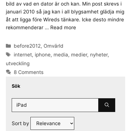
bild av vad en dator är och kan. Min post skrevs i
januari 2010 så jag kan i all blygsamhet glädja mig
åt att ligga före Wireds tänkare. Icke desto mindre
rekommenderar …
Read more
Categories
before2012
,
Omvärld
Tags
internet
,
iphone
,
media
,
medier
,
nyheter
,
utveckling
8 Comments
Sök
Search
for:
Sort by