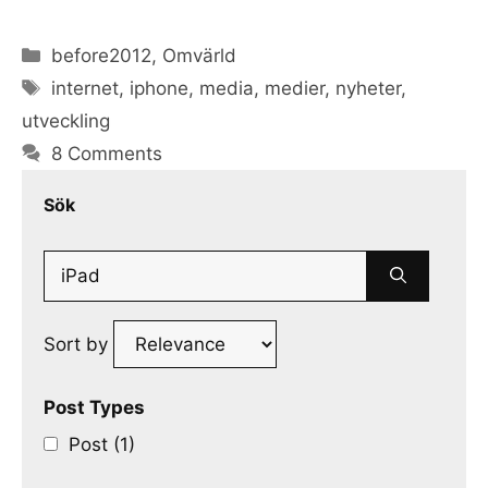
Categories
before2012
,
Omvärld
Tags
internet
,
iphone
,
media
,
medier
,
nyheter
,
utveckling
8 Comments
Sök
Search
for:
Sort by
Post Types
Post (1)