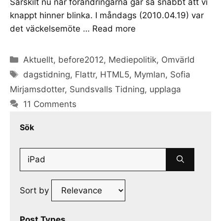
Särskilt nu när förändringarna går så snabbt att vi
knappt hinner blinka. I måndags (2010.04.19) var
det väckelsemöte …
Read more
Categories
Aktuellt
,
before2012
,
Mediepolitik
,
Omvärld
Tags
dagstidning
,
Flattr
,
HTML5
,
Mymlan
,
Sofia
Mirjamsdotter
,
Sundsvalls Tidning
,
upplaga
11 Comments
Sök
Search
for:
Sort by
Post Types