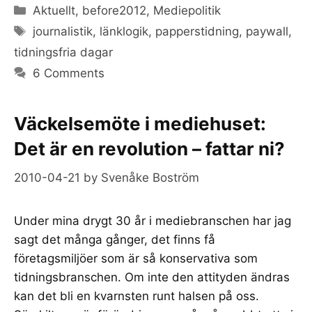
Categories
Aktuellt
,
before2012
,
Mediepolitik
Tags
journalistik
,
länklogik
,
papperstidning
,
paywall
,
tidningsfria dagar
6 Comments
Väckelsemöte i mediehuset:
Det är en revolution – fattar ni?
2010-04-21
by
Svenåke Boström
Under mina drygt 30 år i mediebranschen har jag
sagt det många gånger, det finns få
företagsmiljöer som är så konservativa som
tidningsbranschen. Om inte den attityden ändras
kan det bli en kvarnsten runt halsen på oss.