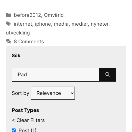
Categories
before2012
,
Omvärld
Tags
internet
,
iphone
,
media
,
medier
,
nyheter
,
utveckling
8 Comments
Sök
Search
for:
Sort by
Post Types
< Clear Filters
Post (1)