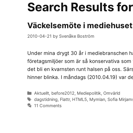
Search Results fo
Väckelsemöte i mediehuset: D
2010-04-21
by
Svenåke Boström
Under mina drygt 30 år i mediebranschen ha
företagsmiljöer som är så konservativa som
det bli en kvarnsten runt halsen på oss. Sär
hinner blinka. I måndags (2010.04.19) var 
Categories
Aktuellt
,
before2012
,
Mediepolitik
,
Omvärld
Tags
dagstidning
,
Flattr
,
HTML5
,
Mymlan
,
Sofia Mirjam
11 Comments