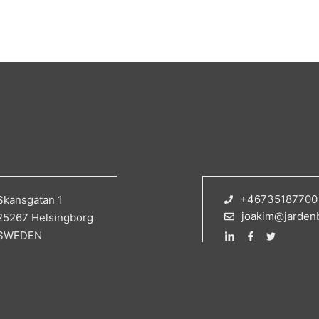
+46735187700
Skansgatan 1
joakim@jarden
25267 Helsingborg
SWEDEN