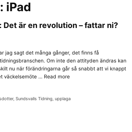
r:
iPad
et är en revolution – fattar ni?
r jag sagt det många gånger, det finns få
 tidningsbranschen. Om inte den attityden ändras kan
skilt nu när förändringarna går så snabbt att vi knappt
det väckelsemöte …
Read more
sdotter
,
Sundsvalls Tidning
,
upplaga