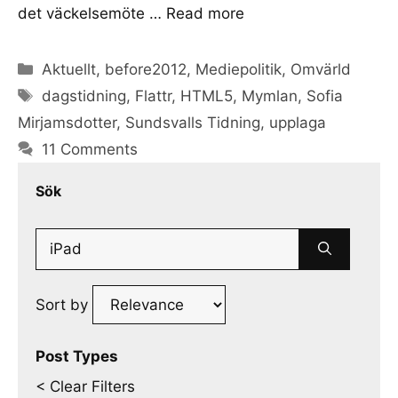
det väckelsemöte …
Read more
Categories
Aktuellt
,
before2012
,
Mediepolitik
,
Omvärld
Tags
dagstidning
,
Flattr
,
HTML5
,
Mymlan
,
Sofia
Mirjamsdotter
,
Sundsvalls Tidning
,
upplaga
11 Comments
Sök
Search
for:
Sort by
Post Types
< Clear Filters