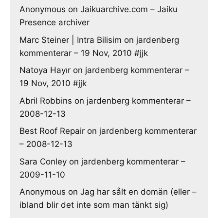
Anonymous
on
Jaikuarchive.com – Jaiku
Presence archiver
Marc Steiner | Intra Bilisim
on
jardenberg
kommenterar – 19 Nov, 2010 #jjk
Natoya Hayır
on
jardenberg kommenterar –
19 Nov, 2010 #jjk
Abril Robbins
on
jardenberg kommenterar –
2008-12-13
Best Roof Repair
on
jardenberg kommenterar
– 2008-12-13
Sara Conley
on
jardenberg kommenterar –
2009-11-10
Anonymous
on
Jag har sålt en domän (eller –
ibland blir det inte som man tänkt sig)