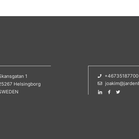
+46735187700
Skansgatan 1
joakim@jarden
25267 Helsingborg
SWEDEN