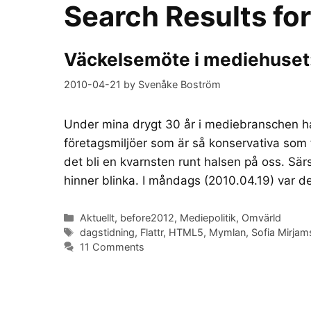
Search Results fo
Väckelsemöte i mediehuset: D
2010-04-21
by
Svenåke Boström
Under mina drygt 30 år i mediebranschen ha
företagsmiljöer som är så konservativa som
det bli en kvarnsten runt halsen på oss. Sär
hinner blinka. I måndags (2010.04.19) var 
Categories
Aktuellt
,
before2012
,
Mediepolitik
,
Omvärld
Tags
dagstidning
,
Flattr
,
HTML5
,
Mymlan
,
Sofia Mirjam
11 Comments