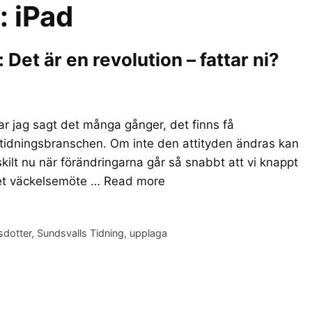
r:
iPad
et är en revolution – fattar ni?
r jag sagt det många gånger, det finns få
 tidningsbranschen. Om inte den attityden ändras kan
skilt nu när förändringarna går så snabbt att vi knappt
det väckelsemöte …
Read more
sdotter
,
Sundsvalls Tidning
,
upplaga