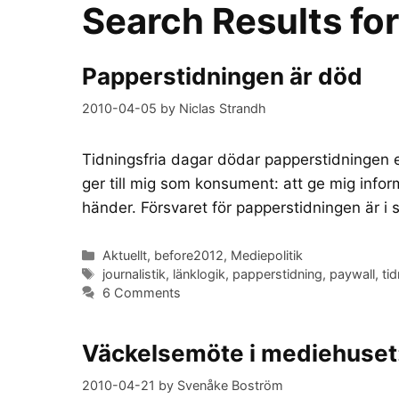
Search Results fo
Papperstidningen är död
2010-04-05
by
Niclas Strandh
Tidningsfria dagar dödar papperstidningen 
ger till mig som konsument: att ge mig info
händer. Försvaret för papperstidningen är i 
Categories
Aktuellt
,
before2012
,
Mediepolitik
Tags
journalistik
,
länklogik
,
papperstidning
,
paywall
,
ti
6 Comments
Väckelsemöte i mediehuset: D
2010-04-21
by
Svenåke Boström