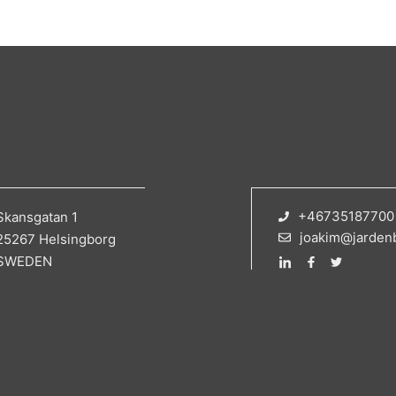
+46735187700
Skansgatan 1
joakim@jarden
25267 Helsingborg
SWEDEN