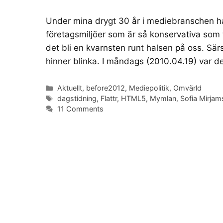
Under mina drygt 30 år i mediebranschen ha
företagsmiljöer som är så konservativa som
det bli en kvarnsten runt halsen på oss. Sär
hinner blinka. I måndags (2010.04.19) var 
Categories
Aktuellt
,
before2012
,
Mediepolitik
,
Omvärld
Tags
dagstidning
,
Flattr
,
HTML5
,
Mymlan
,
Sofia Mirjam
11 Comments