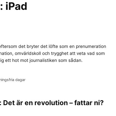
r:
iPad
eftersom det bryter det löfte som en prenumeration
rmation, omvärldskoll och trygghet att veta vad som
sig ett hot mot journalistiken som sådan.
dningsfria dagar
et är en revolution – fattar ni?