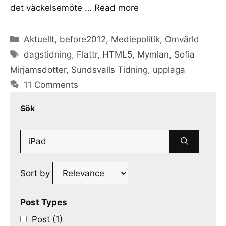
det väckelsemöte …
Read more
Categories
Aktuellt
,
before2012
,
Mediepolitik
,
Omvärld
Tags
dagstidning
,
Flattr
,
HTML5
,
Mymlan
,
Sofia
Mirjamsdotter
,
Sundsvalls Tidning
,
upplaga
11 Comments
Sök
Search
for:
Sort by
Post Types
Post (1)