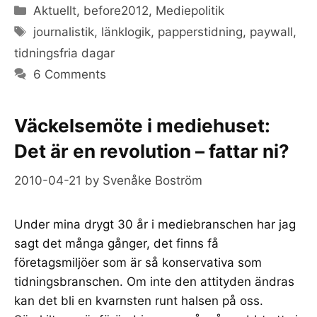
Categories
Aktuellt
,
before2012
,
Mediepolitik
Tags
journalistik
,
länklogik
,
papperstidning
,
paywall
,
tidningsfria dagar
6 Comments
Väckelsemöte i mediehuset:
Det är en revolution – fattar ni?
2010-04-21
by
Svenåke Boström
Under mina drygt 30 år i mediebranschen har jag
sagt det många gånger, det finns få
företagsmiljöer som är så konservativa som
tidningsbranschen. Om inte den attityden ändras
kan det bli en kvarnsten runt halsen på oss.