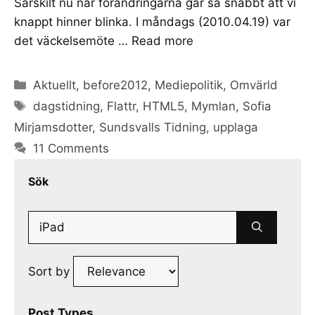
Särskilt nu när förändringarna går så snabbt att vi
knappt hinner blinka. I måndags (2010.04.19) var
det väckelsemöte …
Read more
Categories
Aktuellt
,
before2012
,
Mediepolitik
,
Omvärld
Tags
dagstidning
,
Flattr
,
HTML5
,
Mymlan
,
Sofia
Mirjamsdotter
,
Sundsvalls Tidning
,
upplaga
11 Comments
Sök
Search
for:
Sort by
Post Types