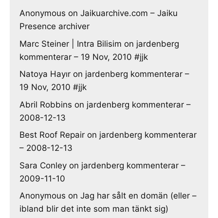
Anonymous
on
Jaikuarchive.com – Jaiku
Presence archiver
Marc Steiner | Intra Bilisim
on
jardenberg
kommenterar – 19 Nov, 2010 #jjk
Natoya Hayır
on
jardenberg kommenterar –
19 Nov, 2010 #jjk
Abril Robbins
on
jardenberg kommenterar –
2008-12-13
Best Roof Repair
on
jardenberg kommenterar
– 2008-12-13
Sara Conley
on
jardenberg kommenterar –
2009-11-10
Anonymous
on
Jag har sålt en domän (eller –
ibland blir det inte som man tänkt sig)