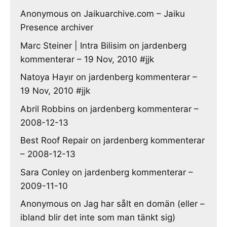
Anonymous
on
Jaikuarchive.com – Jaiku
Presence archiver
Marc Steiner | Intra Bilisim
on
jardenberg
kommenterar – 19 Nov, 2010 #jjk
Natoya Hayır
on
jardenberg kommenterar –
19 Nov, 2010 #jjk
Abril Robbins
on
jardenberg kommenterar –
2008-12-13
Best Roof Repair
on
jardenberg kommenterar
– 2008-12-13
Sara Conley
on
jardenberg kommenterar –
2009-11-10
Anonymous
on
Jag har sålt en domän (eller –
ibland blir det inte som man tänkt sig)