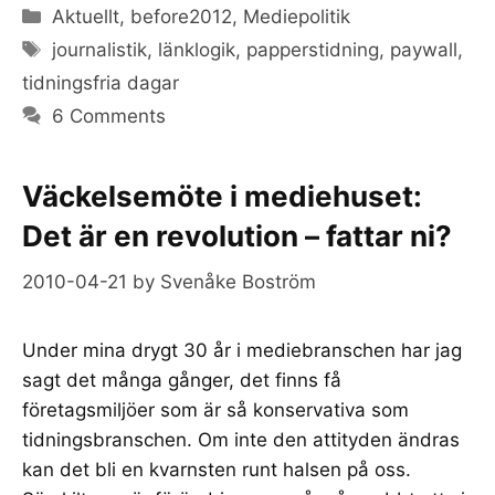
Categories
Aktuellt
,
before2012
,
Mediepolitik
Tags
journalistik
,
länklogik
,
papperstidning
,
paywall
,
tidningsfria dagar
6 Comments
Väckelsemöte i mediehuset:
Det är en revolution – fattar ni?
2010-04-21
by
Svenåke Boström
Under mina drygt 30 år i mediebranschen har jag
sagt det många gånger, det finns få
företagsmiljöer som är så konservativa som
tidningsbranschen. Om inte den attityden ändras
kan det bli en kvarnsten runt halsen på oss.