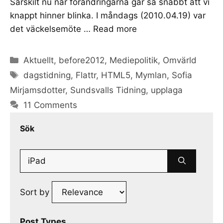
Särskilt nu när förändringarna går så snabbt att vi
knappt hinner blinka. I måndags (2010.04.19) var
det väckelsemöte …
Read more
Categories
Aktuellt
,
before2012
,
Mediepolitik
,
Omvärld
Tags
dagstidning
,
Flattr
,
HTML5
,
Mymlan
,
Sofia
Mirjamsdotter
,
Sundsvalls Tidning
,
upplaga
11 Comments
Sök
Search
for:
Sort by
Post Types