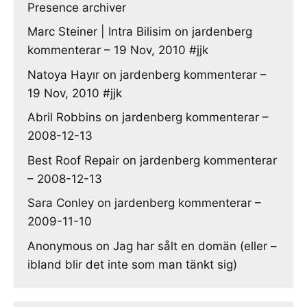
Presence archiver
Marc Steiner | Intra Bilisim
on
jardenberg
kommenterar – 19 Nov, 2010 #jjk
Natoya Hayır
on
jardenberg kommenterar –
19 Nov, 2010 #jjk
Abril Robbins
on
jardenberg kommenterar –
2008-12-13
Best Roof Repair
on
jardenberg kommenterar
– 2008-12-13
Sara Conley
on
jardenberg kommenterar –
2009-11-10
Anonymous
on
Jag har sålt en domän (eller –
ibland blir det inte som man tänkt sig)