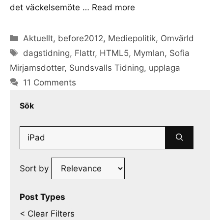
det väckelsemöte …
Read more
Categories
Aktuellt
,
before2012
,
Mediepolitik
,
Omvärld
Tags
dagstidning
,
Flattr
,
HTML5
,
Mymlan
,
Sofia
Mirjamsdotter
,
Sundsvalls Tidning
,
upplaga
11 Comments
Sök
Search
for:
Sort by
Post Types
< Clear Filters