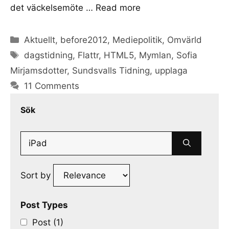
det väckelsemöte …
Read more
Categories
Aktuellt
,
before2012
,
Mediepolitik
,
Omvärld
Tags
dagstidning
,
Flattr
,
HTML5
,
Mymlan
,
Sofia
Mirjamsdotter
,
Sundsvalls Tidning
,
upplaga
11 Comments
Sök
Search
for:
Sort by
Post Types
Post (1)