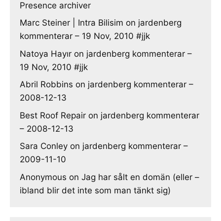
Presence archiver
Marc Steiner | Intra Bilisim
on
jardenberg
kommenterar – 19 Nov, 2010 #jjk
Natoya Hayır
on
jardenberg kommenterar –
19 Nov, 2010 #jjk
Abril Robbins
on
jardenberg kommenterar –
2008-12-13
Best Roof Repair
on
jardenberg kommenterar
– 2008-12-13
Sara Conley
on
jardenberg kommenterar –
2009-11-10
Anonymous
on
Jag har sålt en domän (eller –
ibland blir det inte som man tänkt sig)