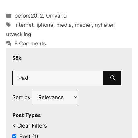
Categories
before2012
,
Omvärld
Tags
internet
,
iphone
,
media
,
medier
,
nyheter
,
utveckling
8 Comments
Sök
Search
for:
Sort by
Post Types
< Clear Filters
Post (1)