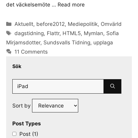
det väckelsemöte …
Read more
Categories
Aktuellt
,
before2012
,
Mediepolitik
,
Omvärld
Tags
dagstidning
,
Flattr
,
HTML5
,
Mymlan
,
Sofia
Mirjamsdotter
,
Sundsvalls Tidning
,
upplaga
11 Comments
Sök
Search
for:
Sort by
Post Types
Post (1)