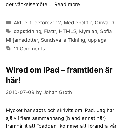
det väckelsemöte …
Read more
Categories
Aktuellt
,
before2012
,
Mediepolitik
,
Omvärld
Tags
dagstidning
,
Flattr
,
HTML5
,
Mymlan
,
Sofia
Mirjamsdotter
,
Sundsvalls Tidning
,
upplaga
11 Comments
Wired om iPad – framtiden är
här!
2010-07-09
by
Johan Groth
Mycket har sagts och skrivits om iPad. Jag har
själv i flera sammanhang (bland annat här)
framhållit att “paddan” kommer att förändra vår