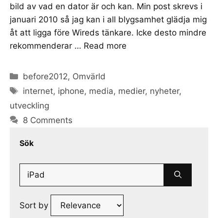
bild av vad en dator är och kan. Min post skrevs i
januari 2010 så jag kan i all blygsamhet glädja mig
åt att ligga före Wireds tänkare. Icke desto mindre
rekommenderar …
Read more
Categories
before2012
,
Omvärld
Tags
internet
,
iphone
,
media
,
medier
,
nyheter
,
utveckling
8 Comments
Sök
Search
for:
Sort by