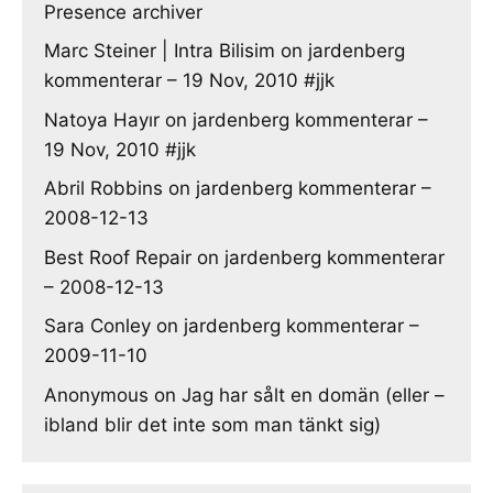
Presence archiver
Marc Steiner | Intra Bilisim
on
jardenberg
kommenterar – 19 Nov, 2010 #jjk
Natoya Hayır
on
jardenberg kommenterar –
19 Nov, 2010 #jjk
Abril Robbins
on
jardenberg kommenterar –
2008-12-13
Best Roof Repair
on
jardenberg kommenterar
– 2008-12-13
Sara Conley
on
jardenberg kommenterar –
2009-11-10
Anonymous
on
Jag har sålt en domän (eller –
ibland blir det inte som man tänkt sig)