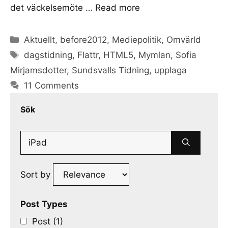
det väckelsemöte …
Read more
Categories
Aktuellt
,
before2012
,
Mediepolitik
,
Omvärld
Tags
dagstidning
,
Flattr
,
HTML5
,
Mymlan
,
Sofia
Mirjamsdotter
,
Sundsvalls Tidning
,
upplaga
11 Comments
Sök
Search
for:
Sort by
Post Types
Post (1)