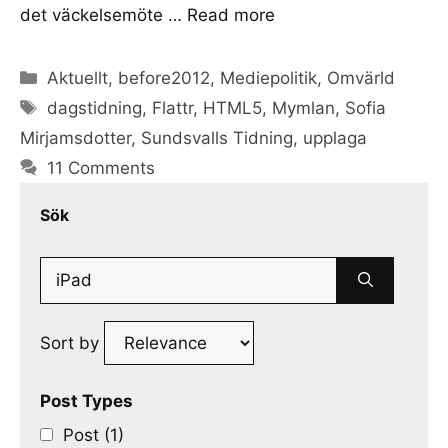
det väckelsemöte …
Read more
Categories
Aktuellt
,
before2012
,
Mediepolitik
,
Omvärld
Tags
dagstidning
,
Flattr
,
HTML5
,
Mymlan
,
Sofia
Mirjamsdotter
,
Sundsvalls Tidning
,
upplaga
11 Comments
Sök
Search
for:
Sort by
Post Types
Post (1)