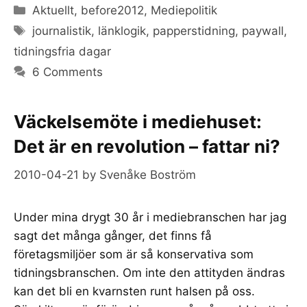
Categories
Aktuellt
,
before2012
,
Mediepolitik
Tags
journalistik
,
länklogik
,
papperstidning
,
paywall
,
tidningsfria dagar
6 Comments
Väckelsemöte i mediehuset:
Det är en revolution – fattar ni?
2010-04-21
by
Svenåke Boström
Under mina drygt 30 år i mediebranschen har jag
sagt det många gånger, det finns få
företagsmiljöer som är så konservativa som
tidningsbranschen. Om inte den attityden ändras
kan det bli en kvarnsten runt halsen på oss.