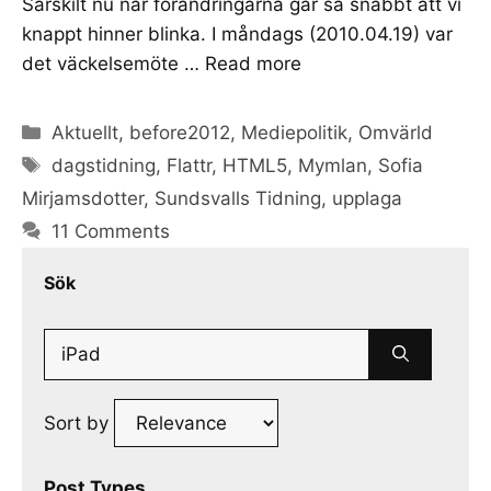
Särskilt nu när förändringarna går så snabbt att vi
knappt hinner blinka. I måndags (2010.04.19) var
det väckelsemöte …
Read more
Categories
Aktuellt
,
before2012
,
Mediepolitik
,
Omvärld
Tags
dagstidning
,
Flattr
,
HTML5
,
Mymlan
,
Sofia
Mirjamsdotter
,
Sundsvalls Tidning
,
upplaga
11 Comments
Sök
Search
for:
Sort by
Post Types