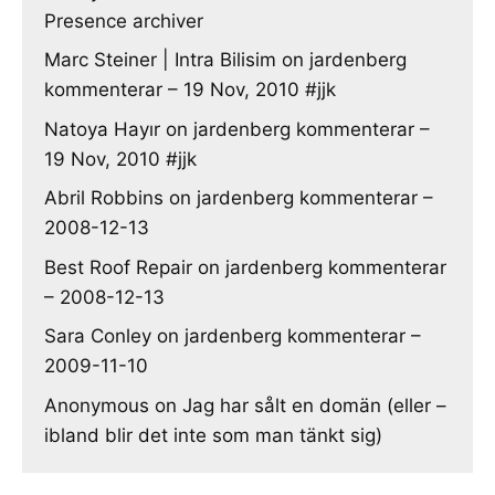
Presence archiver
Marc Steiner | Intra Bilisim
on
jardenberg
kommenterar – 19 Nov, 2010 #jjk
Natoya Hayır
on
jardenberg kommenterar –
19 Nov, 2010 #jjk
Abril Robbins
on
jardenberg kommenterar –
2008-12-13
Best Roof Repair
on
jardenberg kommenterar
– 2008-12-13
Sara Conley
on
jardenberg kommenterar –
2009-11-10
Anonymous
on
Jag har sålt en domän (eller –
ibland blir det inte som man tänkt sig)