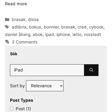
Read more
Categories
brasak
,
dissa
Tags
adlibris
,
bokus
,
bonnier
,
brasak
,
cred
,
cybook
,
daniel åberg
,
ebok
,
ipad
,
iphone
,
letto
,
norstedt
3 Comments
Sök
Search
for:
Sort by
Post Types
Post (1)