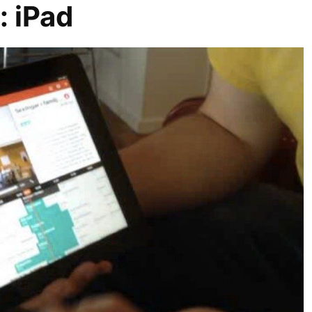
r:
iPad