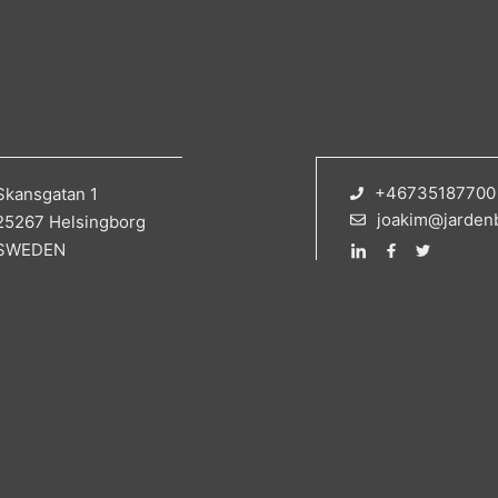
+46735187700
Skansgatan 1
joakim@jarden
25267 Helsingborg
SWEDEN