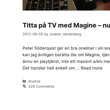
Titta på TV med Magine – nu 
2012-09-05
by
Joakim Jardenberg
Peter Söderquist ger en bra oneliner i sin k
kan jag äntligen berätta lite om Magine, tjäns
ännu en playtjänst, inte ett massivt arkiv me
Det handlar helt enkelt om …
Read more
Categories
diverse
228 Comments