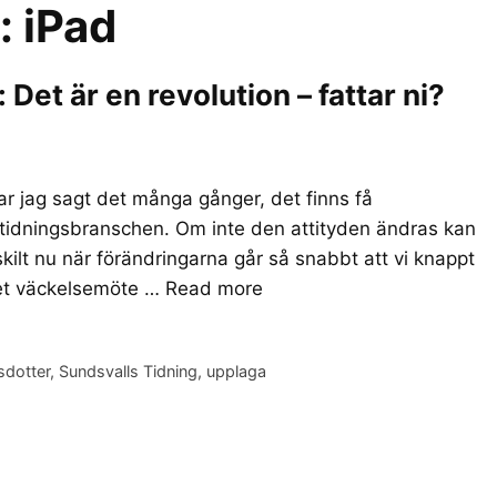
r:
iPad
et är en revolution – fattar ni?
r jag sagt det många gånger, det finns få
 tidningsbranschen. Om inte den attityden ändras kan
skilt nu när förändringarna går så snabbt att vi knappt
det väckelsemöte …
Read more
sdotter
,
Sundsvalls Tidning
,
upplaga