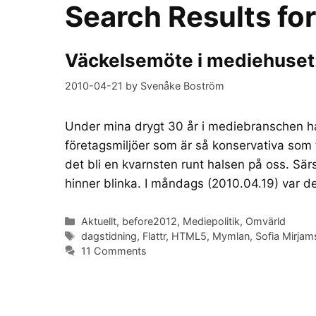
Search Results fo
Väckelsemöte i mediehuset: D
2010-04-21
by
Svenåke Boström
Under mina drygt 30 år i mediebranschen ha
företagsmiljöer som är så konservativa som
det bli en kvarnsten runt halsen på oss. Sär
hinner blinka. I måndags (2010.04.19) var 
Categories
Aktuellt
,
before2012
,
Mediepolitik
,
Omvärld
Tags
dagstidning
,
Flattr
,
HTML5
,
Mymlan
,
Sofia Mirjam
11 Comments