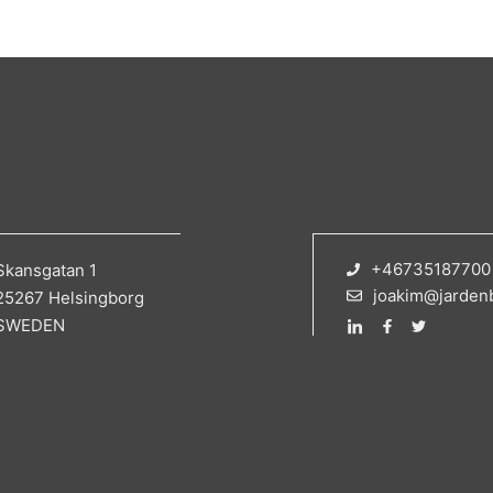
+46735187700
Skansgatan 1
joakim@jarden
25267 Helsingborg
SWEDEN