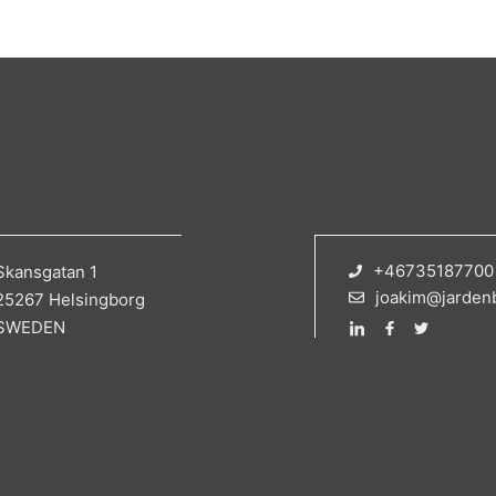
+46735187700
Skansgatan 1
joakim@jarden
25267 Helsingborg
SWEDEN