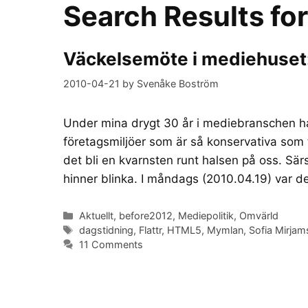
Search Results fo
Väckelsemöte i mediehuset: D
2010-04-21
by
Svenåke Boström
Under mina drygt 30 år i mediebranschen ha
företagsmiljöer som är så konservativa som
det bli en kvarnsten runt halsen på oss. Sär
hinner blinka. I måndags (2010.04.19) var 
Categories
Aktuellt
,
before2012
,
Mediepolitik
,
Omvärld
Tags
dagstidning
,
Flattr
,
HTML5
,
Mymlan
,
Sofia Mirjam
11 Comments