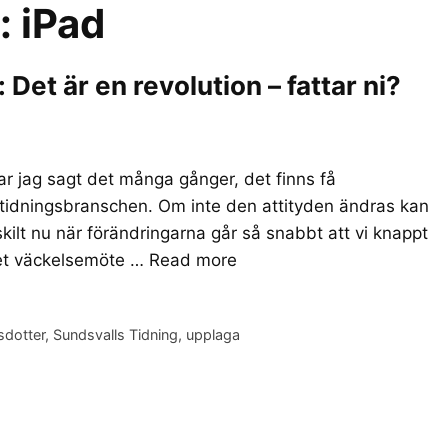
r:
iPad
et är en revolution – fattar ni?
r jag sagt det många gånger, det finns få
 tidningsbranschen. Om inte den attityden ändras kan
skilt nu när förändringarna går så snabbt att vi knappt
det väckelsemöte …
Read more
sdotter
,
Sundsvalls Tidning
,
upplaga