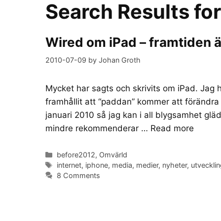
Search Results fo
Wired om iPad – framtiden ä
2010-07-09
by
Johan Groth
Mycket har sagts och skrivits om iPad. Jag 
framhållit att “paddan” kommer att förändra 
januari 2010 så jag kan i all blygsamhet gläd
mindre rekommenderar …
Read more
Categories
before2012
,
Omvärld
Tags
internet
,
iphone
,
media
,
medier
,
nyheter
,
utveckli
8 Comments