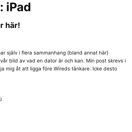
r:
iPad
r här!
har själv i flera sammanhang (bland annat här)
vår bild av vad en dator är och kan. Min post skrevs i
ja mig åt att ligga före Wireds tänkare. Icke desto
ng