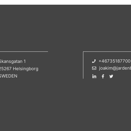
+46735187700
Skansgatan 1
joakim@jarden
25267 Helsingborg
SWEDEN