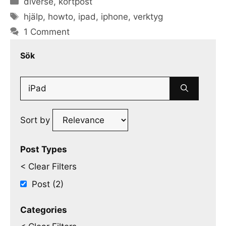
diverse
,
kortpost
Tags
hjälp
,
howto
,
ipad
,
iphone
,
verktyg
1 Comment
Sök
Search
for:
Sort by
Post Types
< Clear Filters
Post (2)
Categories