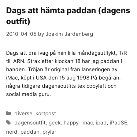
Dags att hämta paddan (dagens
outfit)
2010-04-05
by
Joakim Jardenberg
Dags att dra iväg på min lilla måndagsutflykt, T/R
till ARN. Strax efter klockan 18 har jag paddan i
handen. Tröjan är original från lanseringen av
iMac, köpt i USA den 15 aug 1998 På begäran:
några tidigare dagensoutfits tex copyleft och
social media guru.
Categories
diverse
,
kortpost
Tags
dagensoutfit
,
geek
,
happy
,
imac
,
ipad
,
iPadSE
,
nörd
,
paddan
,
prylar