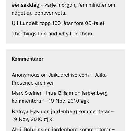
#ensakidag - varje morgon, fem minuter om
något du behöver veta.
Ulf Lundell: topp 100 låtar före 00-talet
The things I do and why I do them
Kommentarer
Anonymous
on
Jaikuarchive.com – Jaiku
Presence archiver
Marc Steiner | Intra Bilisim
on
jardenberg
kommenterar – 19 Nov, 2010 #jjk
Natoya Hayır
on
jardenberg kommenterar –
19 Nov, 2010 #jjk
Abril Robbins
on
jardenberg kommenterar –