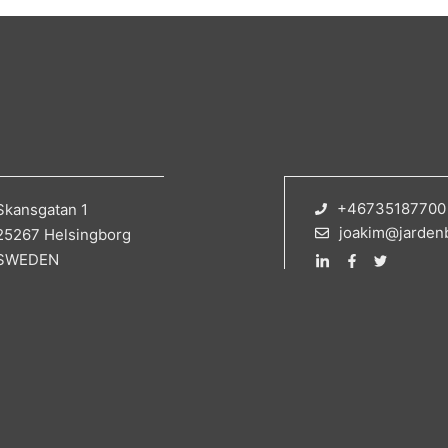
+46735187700
Skansgatan 1
joakim@jarden
25267 Helsingborg
SWEDEN