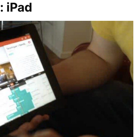
r:
iPad