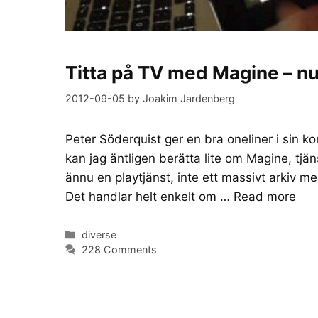
Titta på TV med Magine – nu 
2012-09-05
by
Joakim Jardenberg
Peter Söderquist ger en bra oneliner i sin k
kan jag äntligen berätta lite om Magine, tjäns
ännu en playtjänst, inte ett massivt arkiv me
Det handlar helt enkelt om …
Read more
Categories
diverse
228 Comments