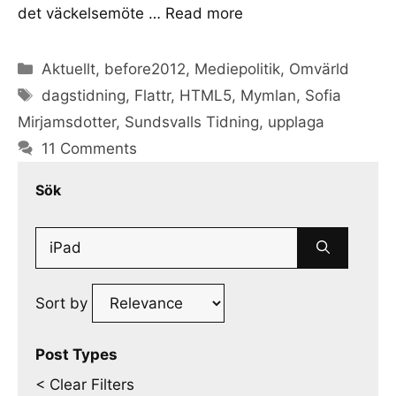
det väckelsemöte …
Read more
Categories
Aktuellt
,
before2012
,
Mediepolitik
,
Omvärld
Tags
dagstidning
,
Flattr
,
HTML5
,
Mymlan
,
Sofia
Mirjamsdotter
,
Sundsvalls Tidning
,
upplaga
11 Comments
Sök
Search
for:
Sort by
Post Types
< Clear Filters