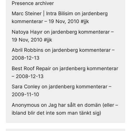
Presence archiver
Marc Steiner | Intra Bilisim
on
jardenberg
kommenterar – 19 Nov, 2010 #jjk
Natoya Hayır
on
jardenberg kommenterar –
19 Nov, 2010 #jjk
Abril Robbins
on
jardenberg kommenterar –
2008-12-13
Best Roof Repair
on
jardenberg kommenterar
– 2008-12-13
Sara Conley
on
jardenberg kommenterar –
2009-11-10
Anonymous
on
Jag har sålt en domän (eller –
ibland blir det inte som man tänkt sig)