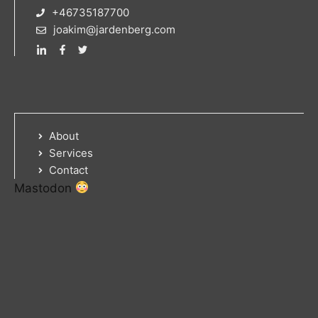
+46735187700
joakim@jardenberg.com
About
Services
Contact
Mastodon