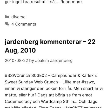
ger inget bra resultat – så …
Read more
Categories
diverse
4 Comments
jardenberg kommenterar – 22
Aug, 2010
2010-08-22
by
Joakim Jardenberg
#SSWCrunch S03E02 – Camphundar & Kärlek «
Sweet Sunday Web Crunch – Liiite mer #sswc,
innan vi stänger den boken för i år. Men snart är vi
mätte, eller hur? Dags att börja se fram emot
Codemocracy och Wordcamp Sthlm… Och dags
att hålla söndag. Time Zones – MYCKET snyggare