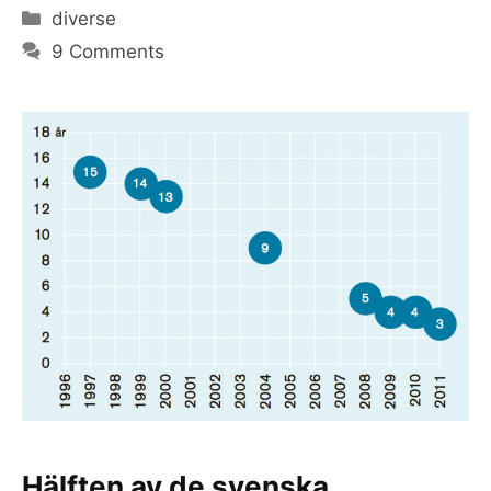
Categories
diverse
9 Comments
Hälften av de svenska