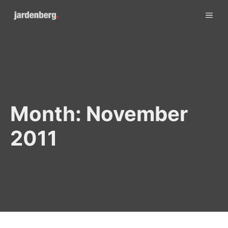
Skip
ME
to
content
Month:
November
2011