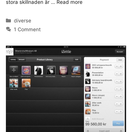
stora skillnaden är …
Read more
Categories
diverse
1 Comment