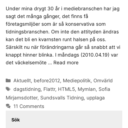
Under mina drygt 30 år i mediebranschen har jag
sagt det många gånger, det finns få
företagsmiljöer som är så konservativa som
tidningsbranschen. Om inte den attityden ändras
kan det bli en kvarnsten runt halsen på oss.
Särskilt nu när förändringarna går så snabbt att vi
knappt hinner blinka. I måndags (2010.04.19) var
det väckelsemöte …
Read more
Categories
Aktuellt
,
before2012
,
Mediepolitik
,
Omvärld
Tags
dagstidning
,
Flattr
,
HTML5
,
Mymlan
,
Sofia
Mirjamsdotter
,
Sundsvalls Tidning
,
upplaga
11 Comments
Sök