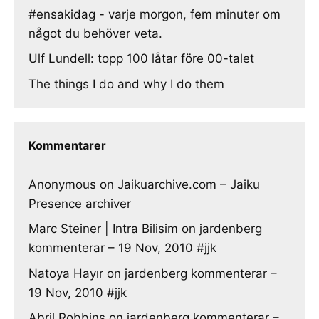
#ensakidag - varje morgon, fem minuter om
något du behöver veta.
Ulf Lundell: topp 100 låtar före 00-talet
The things I do and why I do them
Kommentarer
Anonymous
on
Jaikuarchive.com – Jaiku
Presence archiver
Marc Steiner | Intra Bilisim
on
jardenberg
kommenterar – 19 Nov, 2010 #jjk
Natoya Hayır
on
jardenberg kommenterar –
19 Nov, 2010 #jjk
Abril Robbins
on
jardenberg kommenterar –