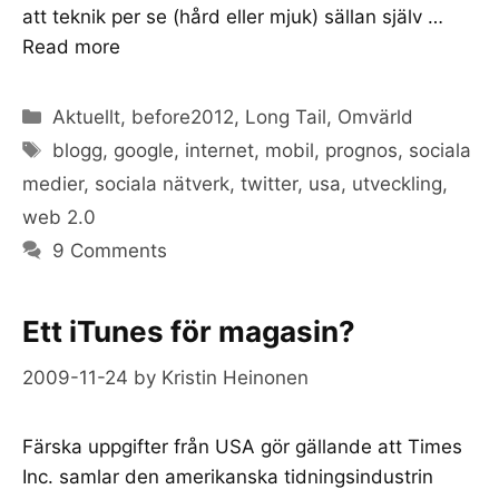
att teknik per se (hård eller mjuk) sällan själv …
Read more
Categories
Aktuellt
,
before2012
,
Long Tail
,
Omvärld
Tags
blogg
,
google
,
internet
,
mobil
,
prognos
,
sociala
medier
,
sociala nätverk
,
twitter
,
usa
,
utveckling
,
web 2.0
9 Comments
Ett iTunes för magasin?
2009-11-24
by
Kristin Heinonen
Färska uppgifter från USA gör gällande att Times
Inc. samlar den amerikanska tidningsindustrin