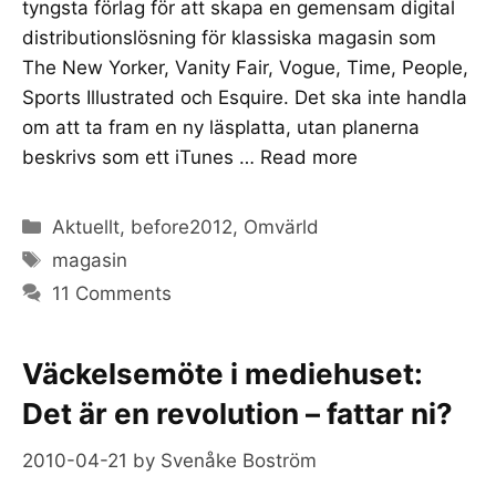
tyngsta förlag för att skapa en gemensam digital
distributionslösning för klassiska magasin som
The New Yorker, Vanity Fair, Vogue, Time, People,
Sports Illustrated och Esquire. Det ska inte handla
om att ta fram en ny läsplatta, utan planerna
beskrivs som ett iTunes …
Read more
Categories
Aktuellt
,
before2012
,
Omvärld
Tags
magasin
11 Comments
Väckelsemöte i mediehuset:
Det är en revolution – fattar ni?
2010-04-21
by
Svenåke Boström