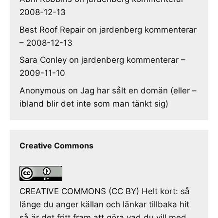
2008-12-13
Best Roof Repair
on
jardenberg kommenterar
– 2008-12-13
Sara Conley
on
jardenberg kommenterar –
2009-11-10
Anonymous
on
Jag har sålt en domän (eller –
ibland blir det inte som man tänkt sig)
Creative Commons
CREATIVE COMMONS (CC BY) Helt kort: så
länge du anger källan och länkar tillbaka hit
så är det fritt fram att göra vad du vill med