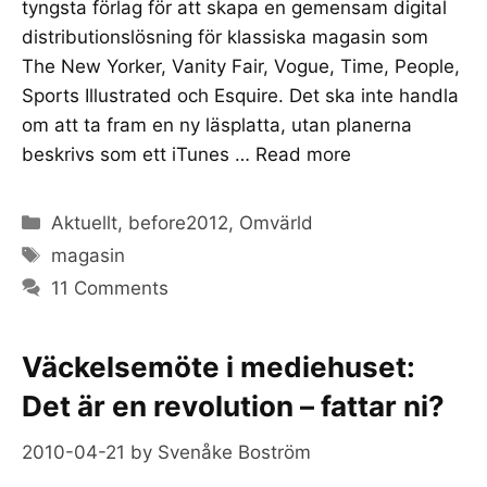
tyngsta förlag för att skapa en gemensam digital
distributionslösning för klassiska magasin som
The New Yorker, Vanity Fair, Vogue, Time, People,
Sports Illustrated och Esquire. Det ska inte handla
om att ta fram en ny läsplatta, utan planerna
beskrivs som ett iTunes …
Read more
Categories
Aktuellt
,
before2012
,
Omvärld
Tags
magasin
11 Comments
Väckelsemöte i mediehuset:
Det är en revolution – fattar ni?
2010-04-21
by
Svenåke Boström