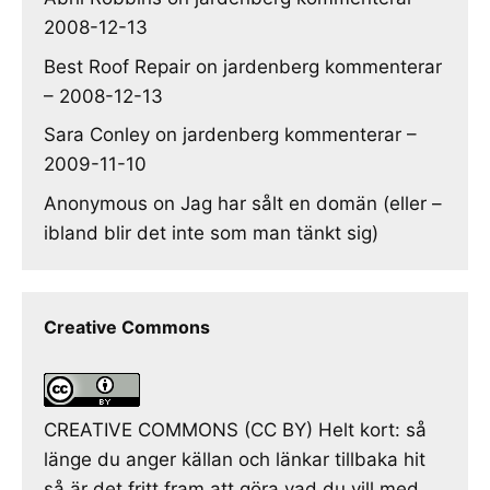
2008-12-13
Best Roof Repair
on
jardenberg kommenterar
– 2008-12-13
Sara Conley
on
jardenberg kommenterar –
2009-11-10
Anonymous
on
Jag har sålt en domän (eller –
ibland blir det inte som man tänkt sig)
Creative Commons
CREATIVE COMMONS (CC BY) Helt kort: så
länge du anger källan och länkar tillbaka hit
så är det fritt fram att göra vad du vill med