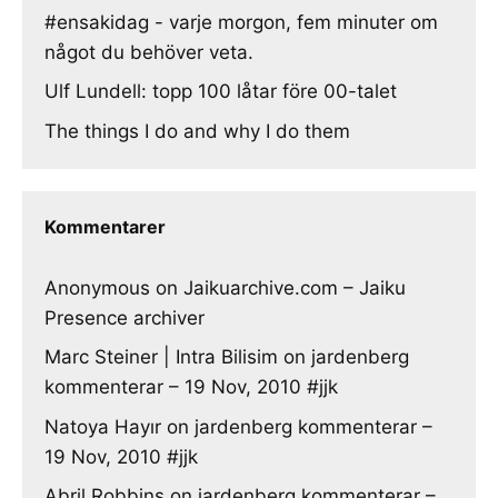
#ensakidag - varje morgon, fem minuter om
något du behöver veta.
Ulf Lundell: topp 100 låtar före 00-talet
The things I do and why I do them
Kommentarer
Anonymous
on
Jaikuarchive.com – Jaiku
Presence archiver
Marc Steiner | Intra Bilisim
on
jardenberg
kommenterar – 19 Nov, 2010 #jjk
Natoya Hayır
on
jardenberg kommenterar –
19 Nov, 2010 #jjk
Abril Robbins
on
jardenberg kommenterar –