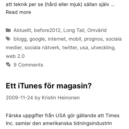
att teknik per se (hård eller mjuk) sällan själv …
Read more
Categories
Aktuellt
,
before2012
,
Long Tail
,
Omvärld
Tags
blogg
,
google
,
internet
,
mobil
,
prognos
,
sociala
medier
,
sociala nätverk
,
twitter
,
usa
,
utveckling
,
web 2.0
9 Comments
Ett iTunes för magasin?
2009-11-24
by
Kristin Heinonen
Färska uppgifter från USA gör gällande att Times
Inc. samlar den amerikanska tidningsindustrin