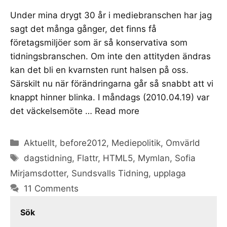
Under mina drygt 30 år i mediebranschen har jag
sagt det många gånger, det finns få
företagsmiljöer som är så konservativa som
tidningsbranschen. Om inte den attityden ändras
kan det bli en kvarnsten runt halsen på oss.
Särskilt nu när förändringarna går så snabbt att vi
knappt hinner blinka. I måndags (2010.04.19) var
det väckelsemöte …
Read more
Categories
Aktuellt
,
before2012
,
Mediepolitik
,
Omvärld
Tags
dagstidning
,
Flattr
,
HTML5
,
Mymlan
,
Sofia
Mirjamsdotter
,
Sundsvalls Tidning
,
upplaga
11 Comments
Sök