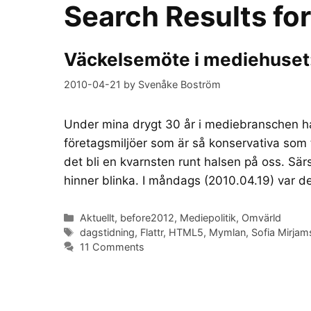
Search Results fo
Väckelsemöte i mediehuset: D
2010-04-21
by
Svenåke Boström
Under mina drygt 30 år i mediebranschen ha
företagsmiljöer som är så konservativa som
det bli en kvarnsten runt halsen på oss. Sär
hinner blinka. I måndags (2010.04.19) var 
Categories
Aktuellt
,
before2012
,
Mediepolitik
,
Omvärld
Tags
dagstidning
,
Flattr
,
HTML5
,
Mymlan
,
Sofia Mirjam
11 Comments