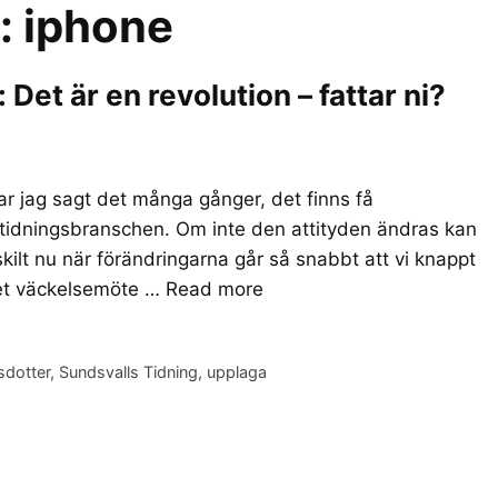
r:
iphone
et är en revolution – fattar ni?
r jag sagt det många gånger, det finns få
 tidningsbranschen. Om inte den attityden ändras kan
skilt nu när förändringarna går så snabbt att vi knappt
det väckelsemöte …
Read more
sdotter
,
Sundsvalls Tidning
,
upplaga