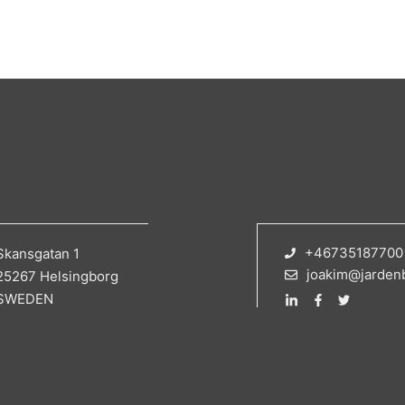
+46735187700
Skansgatan 1
joakim@jarden
25267 Helsingborg
SWEDEN