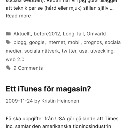
sociala webben). Redan här vill jag göra tillägget
att teknik per se (hård eller mjuk) sällan själv …
Read more
Categories
Aktuellt
,
before2012
,
Long Tail
,
Omvärld
Tags
blogg
,
google
,
internet
,
mobil
,
prognos
,
sociala
medier
,
sociala nätverk
,
twitter
,
usa
,
utveckling
,
web 2.0
9 Comments
Ett iTunes för magasin?
2009-11-24
by
Kristin Heinonen
Färska uppgifter från USA gör gällande att Times
Inc. samlar den amerikanska tidningsindustrin