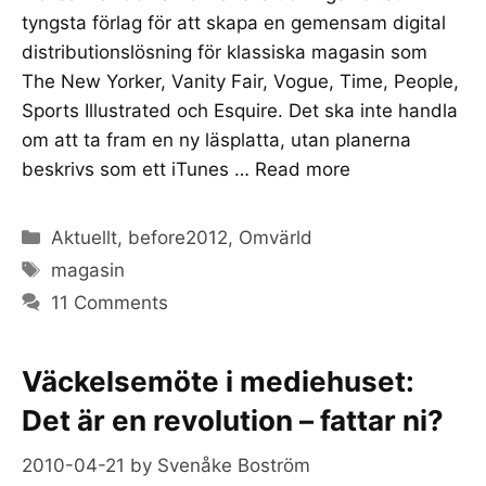
tyngsta förlag för att skapa en gemensam digital
distributionslösning för klassiska magasin som
The New Yorker, Vanity Fair, Vogue, Time, People,
Sports Illustrated och Esquire. Det ska inte handla
om att ta fram en ny läsplatta, utan planerna
beskrivs som ett iTunes …
Read more
Categories
Aktuellt
,
before2012
,
Omvärld
Tags
magasin
11 Comments
Väckelsemöte i mediehuset:
Det är en revolution – fattar ni?
2010-04-21
by
Svenåke Boström