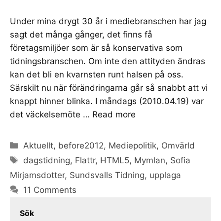
Under mina drygt 30 år i mediebranschen har jag
sagt det många gånger, det finns få
företagsmiljöer som är så konservativa som
tidningsbranschen. Om inte den attityden ändras
kan det bli en kvarnsten runt halsen på oss.
Särskilt nu när förändringarna går så snabbt att vi
knappt hinner blinka. I måndags (2010.04.19) var
det väckelsemöte …
Read more
Categories
Aktuellt
,
before2012
,
Mediepolitik
,
Omvärld
Tags
dagstidning
,
Flattr
,
HTML5
,
Mymlan
,
Sofia
Mirjamsdotter
,
Sundsvalls Tidning
,
upplaga
11 Comments
Sök