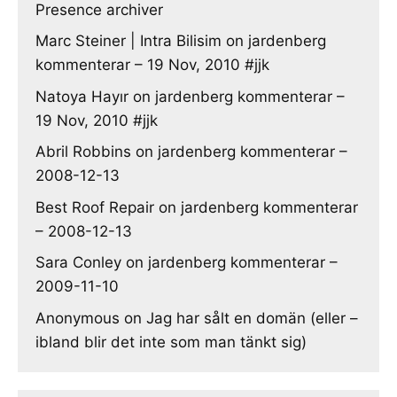
Presence archiver
Marc Steiner | Intra Bilisim
on
jardenberg
kommenterar – 19 Nov, 2010 #jjk
Natoya Hayır
on
jardenberg kommenterar –
19 Nov, 2010 #jjk
Abril Robbins
on
jardenberg kommenterar –
2008-12-13
Best Roof Repair
on
jardenberg kommenterar
– 2008-12-13
Sara Conley
on
jardenberg kommenterar –
2009-11-10
Anonymous
on
Jag har sålt en domän (eller –
ibland blir det inte som man tänkt sig)