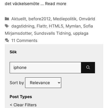
det väckelsemöte …
Read more
Categories
Aktuellt
,
before2012
,
Mediepolitik
,
Omvärld
Tags
dagstidning
,
Flattr
,
HTML5
,
Mymlan
,
Sofia
Mirjamsdotter
,
Sundsvalls Tidning
,
upplaga
11 Comments
Sök
Search
for:
Sort by
Post Types
< Clear Filters