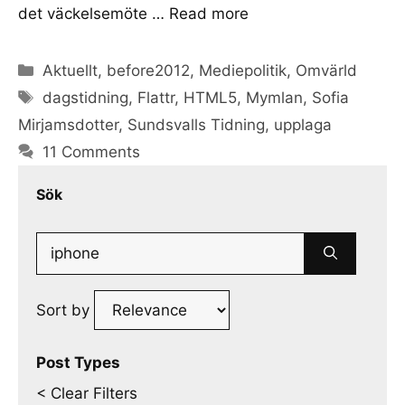
det väckelsemöte …
Read more
Categories
Aktuellt
,
before2012
,
Mediepolitik
,
Omvärld
Tags
dagstidning
,
Flattr
,
HTML5
,
Mymlan
,
Sofia
Mirjamsdotter
,
Sundsvalls Tidning
,
upplaga
11 Comments
Sök
Search
for:
Sort by
Post Types
< Clear Filters