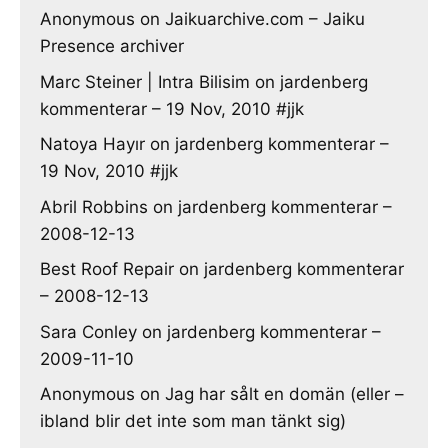
Anonymous
on
Jaikuarchive.com – Jaiku
Presence archiver
Marc Steiner | Intra Bilisim
on
jardenberg
kommenterar – 19 Nov, 2010 #jjk
Natoya Hayır
on
jardenberg kommenterar –
19 Nov, 2010 #jjk
Abril Robbins
on
jardenberg kommenterar –
2008-12-13
Best Roof Repair
on
jardenberg kommenterar
– 2008-12-13
Sara Conley
on
jardenberg kommenterar –
2009-11-10
Anonymous
on
Jag har sålt en domän (eller –
ibland blir det inte som man tänkt sig)