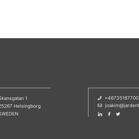
+46735187700
Skansgatan 1
joakim@jarden
25267 Helsingborg
SWEDEN