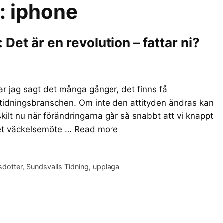
r:
iphone
et är en revolution – fattar ni?
r jag sagt det många gånger, det finns få
 tidningsbranschen. Om inte den attityden ändras kan
skilt nu när förändringarna går så snabbt att vi knappt
det väckelsemöte …
Read more
sdotter
,
Sundsvalls Tidning
,
upplaga