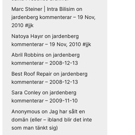
Marc Steiner | Intra Bilisim
on
jardenberg kommenterar – 19 Nov,
2010 #jjk
Natoya Hayır
on
jardenberg
kommenterar – 19 Nov, 2010 #jjk
Abril Robbins
on
jardenberg
kommenterar – 2008-12-13
Best Roof Repair
on
jardenberg
kommenterar – 2008-12-13
Sara Conley
on
jardenberg
kommenterar – 2009-11-10
Anonymous
on
Jag har sålt en
domän (eller – ibland blir det inte
som man tänkt sig)