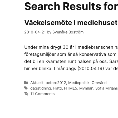
Search Results fo
Väckelsemöte i mediehuset: D
2010-04-21
by
Svenåke Boström
Under mina drygt 30 år i mediebranschen ha
företagsmiljöer som är så konservativa som
det bli en kvarnsten runt halsen på oss. Sär
hinner blinka. I måndags (2010.04.19) var 
Categories
Aktuellt
,
before2012
,
Mediepolitik
,
Omvärld
Tags
dagstidning
,
Flattr
,
HTML5
,
Mymlan
,
Sofia Mirjam
11 Comments