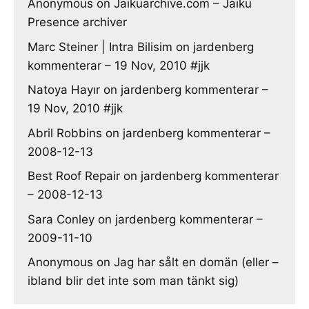
Anonymous
on
Jaikuarchive.com – Jaiku
Presence archiver
Marc Steiner | Intra Bilisim
on
jardenberg
kommenterar – 19 Nov, 2010 #jjk
Natoya Hayır
on
jardenberg kommenterar –
19 Nov, 2010 #jjk
Abril Robbins
on
jardenberg kommenterar –
2008-12-13
Best Roof Repair
on
jardenberg kommenterar
– 2008-12-13
Sara Conley
on
jardenberg kommenterar –
2009-11-10
Anonymous
on
Jag har sålt en domän (eller –
ibland blir det inte som man tänkt sig)