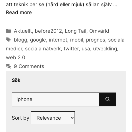
att teknik per se (hård eller mjuk) sällan själv …
Read more
Categories
Aktuellt
,
before2012
,
Long Tail
,
Omvärld
Tags
blogg
,
google
,
internet
,
mobil
,
prognos
,
sociala
medier
,
sociala nätverk
,
twitter
,
usa
,
utveckling
,
web 2.0
9 Comments
Sök
Search
for:
Sort by